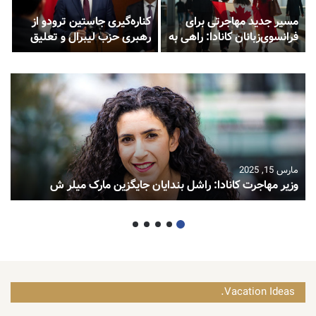
مسیر جدید مهاجرتی برای
کناره‌گیری جاستین ترودو از
فرانسوی‌زبانان کانادا: راهی به
رهبری حزب لیبرال و تعلیق
سوی اقامت دائم
پارلمان کانادا
مارس 15, 2025
وزیر مهاجرت کانادا: راشل بندایان جایگزین مارک میلر ش
Vacation Ideas.