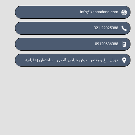
info@ksapadana.com
021-22025388
09120636388
تهران - خ ولیعصر - نبش خیابان فلاحی - ساختمان زعفرانیه