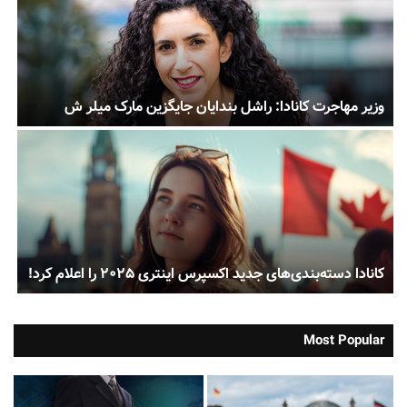
ر
وزیر مهاجرت کانادا: راشل بندایان جایگزین مارک میلر ش
ب
م
کانادا دسته‌بندی‌های جدید اکسپرس اینتری ۲۰۲۵ را اعلام کرد!
ا
Most Popular