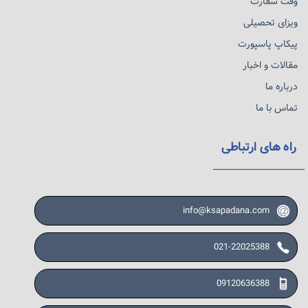
وقت سفارت
ویزای تحصیلی
پیکاپ پاسپورت
مقالات و اخبار
درباره ما
تماس با ما
راه های ارتباطی
info@ksapadana.com
021-22025388
09120636388