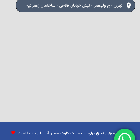
تهران - خ ولیعصر - نبش خیابان فلاحی - ساختمان زعفرانیه
تمامی حقوق متعلق برای وب سایت کاوک سفیر آپادانا محفوظ است