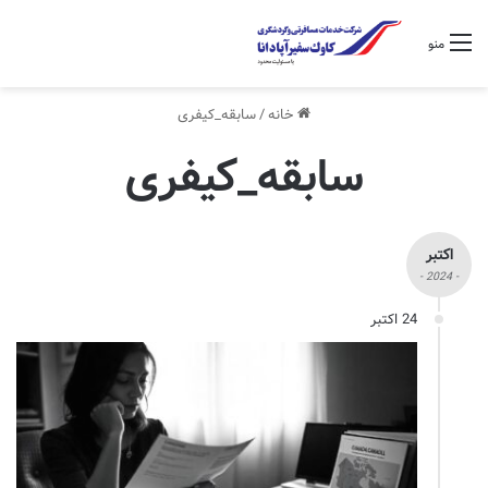
منو
خانه
/
سابقه_کیفری
سابقه_کیفری
اکتبر
- 2024 -
24 اکتبر