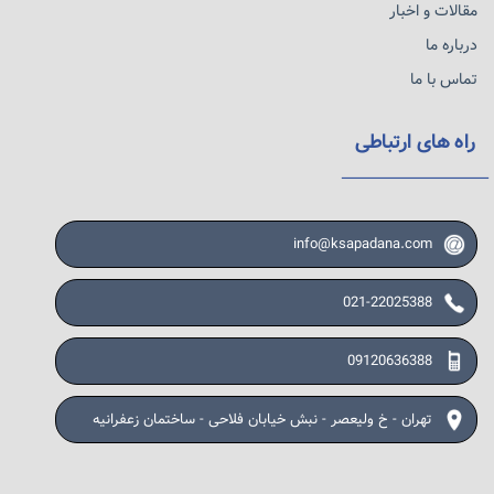
مقالات و اخبار
درباره ما
تماس با ما
راه های ارتباطی
info@ksapadana.com
021-22025388
09120636388
تهران - خ ولیعصر - نبش خیابان فلاحی - ساختمان زعفرانیه