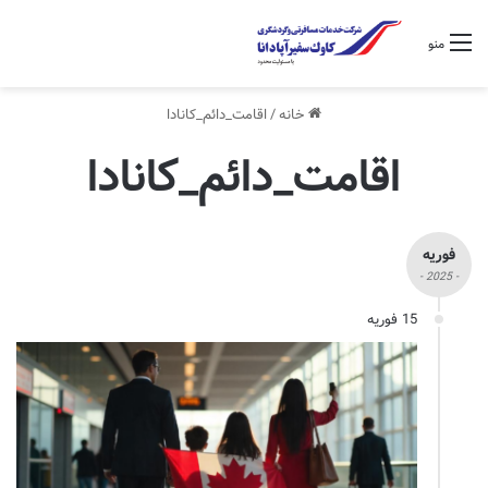
منو
خانه
/
اقامت_دائم_کانادا
اقامت_دائم_کانادا
فوریه
- 2025 -
15 فوریه