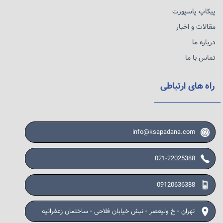
پیکاپ پاسپورت
مقالات و اخبار
درباره ما
تماس با ما
راه های ارتباطی
info@ksapadana.com
021-22025388
09120636388
تهران - خ ولیعصر - نبش خیابان فلاحی - ساختمان زعفرانیه