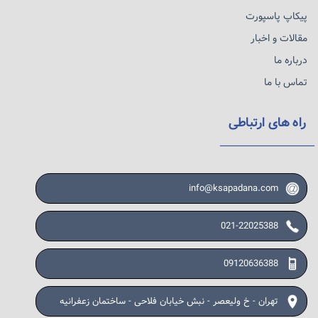
پیکاپ پاسپورت
مقالات و اخبار
درباره ما
تماس با ما
راه های ارتباطی
info@ksapadana.com
021-22025388
09120636388
تهران - خ ولیعصر - نبش خیابان فلاحی - ساختمان زعفرانیه