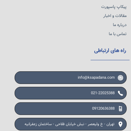
پیکاپ پاسپورت
مقالات و اخبار
درباره ما
تماس با ما
راه های ارتباطی
info@ksapadana.com
021-22025388
09120636388
تهران - خ ولیعصر - نبش خیابان فلاحی - ساختمان زعفرانیه