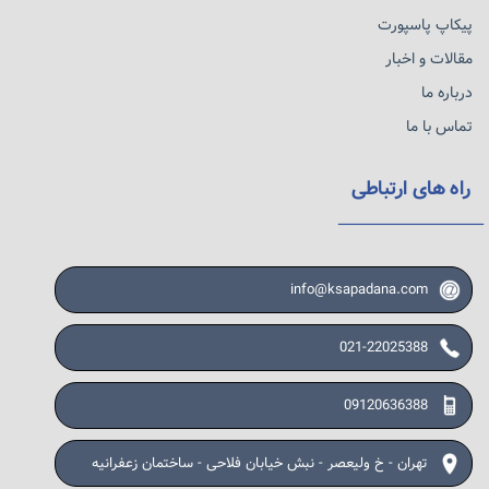
پیکاپ پاسپورت
مقالات و اخبار
درباره ما
تماس با ما
راه های ارتباطی
info@ksapadana.com
021-22025388
09120636388
تهران - خ ولیعصر - نبش خیابان فلاحی - ساختمان زعفرانیه