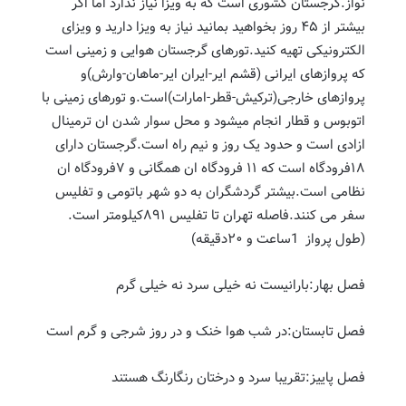
نواز.گرجستان کشوری است که به ویزا نیاز ندارد اما اگر
بیشتر از ۴۵ روز بخواهید بمانید نیاز به ویزا دارید و ویزای
الکترونیکی تهیه کنید.تورهای گرجستان هوایی و زمینی است
که پروازهای ایرانی (قشم ایر-ایران ایر-ماهان-وارش)و
پروازهای خارجی(ترکیش-قطر-امارات)است.و تورهای زمینی با
اتوبوس و قطار انجام میشود و محل سوار شدن ان ترمینال
ازادی است و حدود یک روز و نیم راه است.گرجستان دارای
۱۸فرودگاه است که ۱۱ فرودگاه ان همگانی و ۷فرودگاه ان
نظامی است.بیشتر گردشگران به دو شهر باتومی و تفلیس
سفر می کنند.فاصله تهران تا تفلیس ۸۹۱کیلومتر است.
(طول پرواز 1ساعت و ۲۰دقیقه)
فصل بهار:بارانیست نه خیلی سرد نه خیلی گرم
فصل تابستان:در شب هوا خنک و در روز شرجی و گرم است
فصل پاییز:تقریبا سرد و درختان رنگارنگ هستند