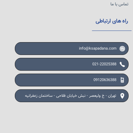
تماس با ما
راه های ارتباطی
info@ksapadana.com
021-22025388
09120636388
تهران - خ ولیعصر - نبش خیابان فلاحی - ساختمان زعفرانیه