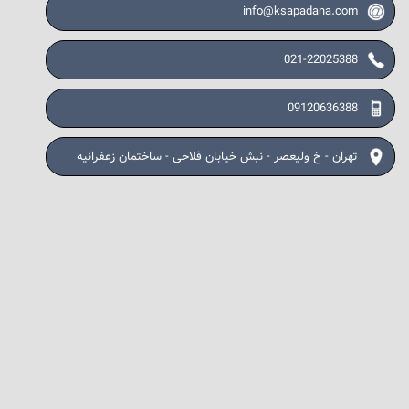
info@ksapadana.com
021-22025388
09120636388
تهران - خ ولیعصر - نبش خیابان فلاحی - ساختمان زعفرانیه