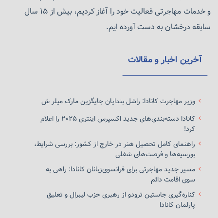
و خدمات مهاجرتی فعالیت خود را آغاز کردیم، بیش از ۱۵ سال
یک محیط پویا و راحت برای زندگی و کار هستند، شناخته می‌شود.
سابقه درخشان به دست آورده ایم.
زندگی در کانادا
کیفیت زندگی در شهرهای کانادا
آخرین اخبار و مقالات
هترین شهرهای جهان برای زندگی
ونکوور 2024
وزیر مهاجرت کانادا: راشل بندایان جایگزین مارک میلر ش
کانادا دسته‌بندی‌های جدید اکسپرس اینتری ۲۰۲۵ را اعلام
کرد!
راهنمای کامل تحصیل هنر در خارج از کشور: بررسی شرایط،
بورسیه‌ها و فرصت‌های شغلی
مسیر جدید مهاجرتی برای فرانسوی‌زبانان کانادا: راهی به
سوی اقامت دائم
کناره‌گیری جاستین ترودو از رهبری حزب لیبرال و تعلیق
پارلمان کانادا