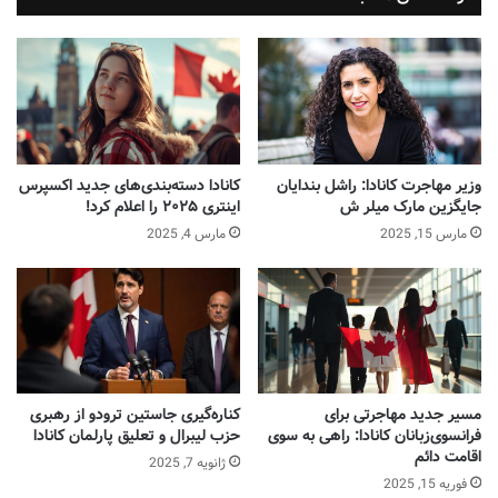
علاوه بر ونکوور، چهار شهر دیگر کانادا نیز در رتبه‌های برتر جهانی
قرار دارند و جزو ۲۵ شهر برتر در نظرسنجی مرسر ۲۰۲۴ قرار
گرفتند. این شهرها شامل:
ونکوور
– رتبه ۷
تورنتو
– رتبه ۱۳
وزیر مهاجرت کانادا: راشل بندایان
کانادا دسته‌بندی‌های جدید اکسپرس
جایگزین مارک میلر ش
اینتری ۲۰۲۵ را اعلام کرد!
اتاوا
– رتبه ۲۰
مارس 15, 2025
مارس 4, 2025
مونترال
– رتبه ۲۰
کلگری
– رتبه ۲۵
این رتبه‌ها نشان می‌دهند کهکیفیت زندگی در شهرهای کانادا به
استانداردهای بالایی رسیده است که توانسته‌اند از بسیاری از
شهرهای معروف آمریکای جنوبی مانند سانفرانسیسکو (رتبه ۳۶)،
مسیر جدید مهاجرتی برای
کناره‌گیری جاستین ترودو از رهبری
لس‌آنجلس (رتبه ۴۴) و نیویورک (رتبه ۴۵) پیشی بگیرند.
فرانسوی‌زبانان کانادا: راهی به سوی
حزب لیبرال و تعلیق پارلمان کانادا
اقامت دائم
ژانویه 7, 2025
سیستم رتبه‌بندی مرسر به عواملی چون مسکن، تفریحات، محیط
فوریه 15, 2025