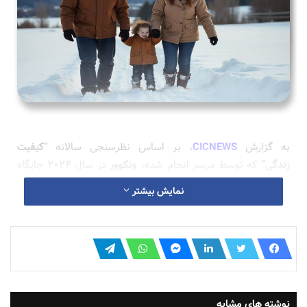
به گزارش
CICNEWS
، بر اساس نظرسنجی سالانه “
کیفیت
زندگی”
که توسط مرسر انجام شده،
ونکوور
در سال ۲۰۲۴ جایگاه
نخست را در آمریکای شمالی به خود اختصاص داده و در رتبه هفتم
نمایش بیشتر
جهانی قرار دارد. این شهر، که در استان بریتیش کلمبیا واقع شده
است، با فرانکفورت آلمان در این رتبه هم‌تراز است و از جایگاه
هشتم در سال ۲۰۲۳ یک پله صعود کرده است. این موفقیت
نشان‌دهنده اعتبار کیفیت زندگی در شهرهای کانادا و موقعیت
استراتژیک ونکوور به عنوان یکی از بهترین مکان‌ها برای زندگی در
سراسر جهان است.
نوشته های مشابه