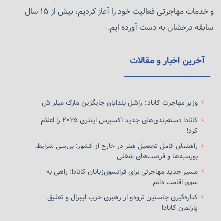
کسب‌وکار، توسعه زیرساخت‌های دیجیتال و سنتی، و
و خدمات مهاجرتی فعالیت خود را آغاز کردیم، بیش از ۱۵ سال
توسعه چارچوب‌های قانونی است.
سابقه درخشان به دست آورده ایم.
۴.
چابکی (Agility)
: بررسی می‌کند که کشور تا چه حد
توسط پاسخ‌دهندگان به عنوان قابل انطباق، پویا، مدرن،
آخرین اخبار و مقالات
پیشرو و پاسخگو دیده می‌شود.
۵.
هدف اجتماعی
: شامل بررسی میزان اهمیت کشور به
وزیر مهاجرت کانادا: راشل بندایان جایگزین مارک میلر ش
حقوق بشر، حقوق حیوانات، مسائل زیست‌محیطی، برابری
کانادا دسته‌بندی‌های جدید اکسپرس اینتری ۲۰۲۵ را اعلام
جنسیتی، آزادی‌های مذهبی، حقوق مالکیت، عدالت
کرد!
اجتماعی و همچنین وجود نهادهای قابل اعتماد، توزیع
راهنمای کامل تحصیل هنر در خارج از کشور: بررسی شرایط،
عادلانه قدرت سیاسی و برابری نژادی است.
بورسیه‌ها و فرصت‌های شغلی
مسیر جدید مهاجرتی برای فرانسوی‌زبانان کانادا: راهی به
۶.
آمادگی برای کسب‌وکار
: بررسی می‌کند که کشور تا چه
سوی اقامت دائم
حد از نظر بوروکراسی، فساد، هزینه‌های تولید پایین،
کناره‌گیری جاستین ترودو از رهبری حزب لیبرال و تعلیق
محیط مالیاتی مطلوب و شیوه‌های شفاف دولتی برای
پارلمان کانادا
کسب‌وکارها و شرکت‌های تأسیس شده مناسب است.