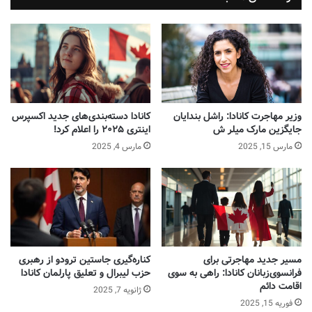
کانادا طی چهار سال گذشته همواره در میان پنج کشور برتر
در رتبه‌بندی U.S. News قرار گرفته است. سال گذشته
وزیر مهاجرت کانادا: راشل بندایان
کانادا دسته‌بندی‌های جدید اکسپرس
جایگزین مارک میلر ش
اینتری ۲۰۲۵ را اعلام کرد!
کانادا در رتبه دوم قرار داشت. با وجود عملکرد قوی
مارس 15, 2025
مارس 4, 2025
مستمر، کاهش رتبه کانادا عمدتاً به دلیل افت در امتیازات
«آمادگی برای کسب‌وکار»، «میراث فرهنگی» و «کارآفرینی»
بوده است. در عین حال، افزایش قابل توجه در امتیازات
«تحرک»، «هدف اجتماعی» و «ماجراجویی» به کانادا کمک
کرده تا همچنان در میان پنج کشور برتر قرار بگیرد.
U.S. News
چگونه کشورها را رتبه‌بندی
مسیر جدید مهاجرتی برای
کناره‌گیری جاستین ترودو از رهبری
فرانسوی‌زبانان کانادا: راهی به سوی
حزب لیبرال و تعلیق پارلمان کانادا
می‌کند؟
اقامت دائم
ژانویه 7, 2025
فوریه 15, 2025