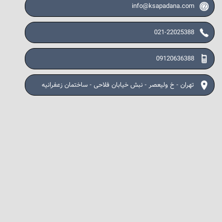
info@ksapadana.com
021-22025388
09120636388
تهران - خ ولیعصر - نبش خیابان فلاحی - ساختمان زعفرانیه
نمودار بالا عوامل امتیازدهی ترکیبی را نشان می‌دهد که توسط U.S. News
برای ساختن رتبه‌بندی کلی کشورها استفاده می‌شود. معیارهای امتیازدهی
کوچکتر (که در قسمت بیرونی دایره نشان داده شده‌اند) در امتداد ۱۰