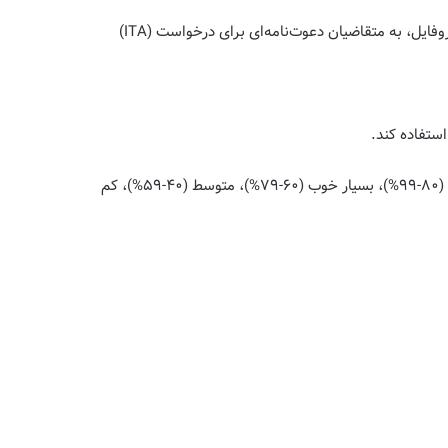
نکته: مهاجران جدید که به دنبال مجوز کار از طریق IEC هستند، باید ابتدا یک پروفایل در استخر متقاضیان ثبت کنند. پس از انتخاب یک پروفایل، به متقاضیان دعوت‌نامه‌ای برای درخواست (ITA)
متقاضیان باید ملیت و نوع مجوز کاری مورد نظر خود را وارد کنند. بر اساس عوامل ذکر شده در بالا، ابزار IEC یک رتبه‌بندی احتمال از عالی (۸۰-۹۹%)، بسیار خوب (۶۰-۷۹%)، متوسط (۴۰-۵۹%)، کم