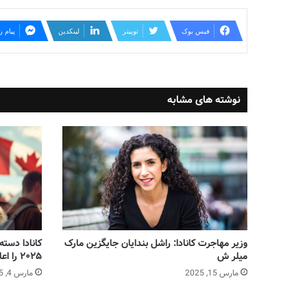
فیس بوک
توییتر
لینکدین
پیام 
نوشته های مشابه
وزیر مهاجرت کانادا: راشل بندایان جایگزین مارک
کانادا دسته
میلر ش
۲۰۲۵ را اعلام کرد!
مارس 15, 2025
مارس 4, 2025