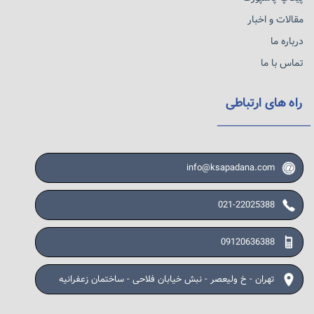
مقالات و اخبار
درباره ما
تماس با ما
راه های ارتباطی
info@ksapadana.com
021-22025388
09120636388
تهران - خ ولیعصر - نبش خیابان فلاحی - ساختمان زعفرانیه