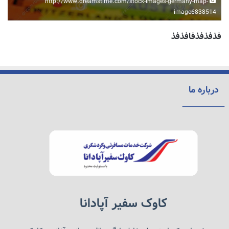
http://www.dreamstime.com/stock-images-germany-map-
image6838514
فذفذفذفافذفذ
درباره ما
کاوک سفیر آپادانا