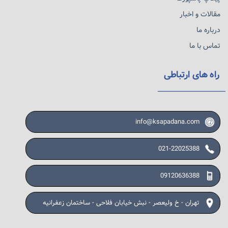
مقالات و اخبار
درباره ما
تماس با ما
راه های ارتباطی
info@ksapadana.com
021-22025388
09120636388
تهران - خ ولیعصر - نبش خیابان فلاحی - ساختمان زعفرانیه