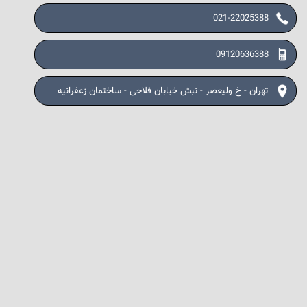
021-22025388
09120636388
تهران - خ ولیعصر - نبش خیابان فلاحی - ساختمان زعفرانیه