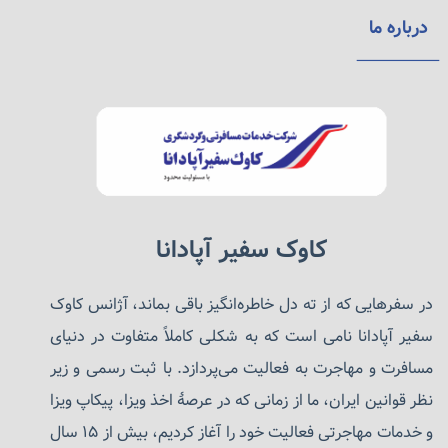
درباره ما
روندهای آموزشی جدید:
در سال ۲۰۲۴، بسیاری از مدارس دبی تمرکز بیشتری بر روی
ایجاد محیط‌های یادگیری پویا و جامع دارند. طبق گزارش‌های
KHDA، برخی از مدارس مانند «GEMS Wellington
International» توانسته‌اند با استفاده از فناوری‌های پیشرفته و
محیط‌های آموزشی مدرن، تجربه آموزشی بی‌نظیری را برای
دانش‌آموزان فراهم کنند. همچنین، برنامه‌های آموزشی جدید
مانند توسعه مهارت‌های دیجیتال و برنامه‌های فوق‌برنامه
کاوک سفیر آپادانا
نوآورانه، به موفقیت دانش‌آموزان در سطح جهانی کمک
می‌کنند
(
Arabian Business
)
.
در سفرهایی که از ته دل خاطره‌انگیز باقی بماند، آژانس کاوک
امکانات و خدمات:
سفیر آپادانا نامی است که به شکلی کاملاً متفاوت در دنیای
بسیاری از مدارس برتر دبی، علاوه بر داشتن برنامه‌های آموزشی
مسافرت و مهاجرت به فعالیت می‌پردازد. با ثبت رسمی و زیر
بین‌المللی مانند IB و UK، امکاناتی نظیر کلاس‌های هنر و
نظر قوانین ایران، ما از زمانی که در عرصهٔ اخذ ویزا، پیکاپ ویزا
موسیقی، امکانات ورزشی پیشرفته، و پشتیبانی تحصیلی ویژه
و خدمات مهاجرتی فعالیت خود را آغاز کردیم، بیش از ۱۵ سال
برای دانش‌آموزانی که نیاز به حمایت‌های اضافی دارند، ارائه