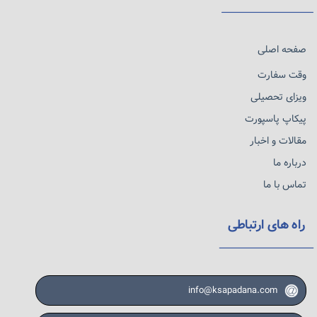
صفحه اصلی
دسترسی به آموزش عالی و اساتید برجسته
: دانشگاه‌های
خارجی اغلب اساتیدی دارند که خود از هنرمندان برجسته یا
وقت سفارت
متخصصان شناخته‌شده در صنعت هنر هستند.
ویزای تحصیلی
آشنایی با فرهنگ‌های مختلف
: تحصیل در کشورهای مختلف
پیکاپ پاسپورت
به شما این فرصت را می‌دهد که با فرهنگ‌ها، سبک‌ها و
مقالات و اخبار
تکنیک‌های هنری متنوع آشنا شوید و درک عمیق‌تری از هنر
درباره ما
پیدا کنید.
تماس با ما
فرصت‌های شغلی بیشتر
: با مدرک هنر از دانشگاه‌های معتبر
جهانی، شما فرصت‌های شغلی بیشتری خواهید داشت، به‌ویژه
راه های ارتباطی
در صنعت‌های فیلم، تلویزیون، مد، طراحی گرافیک و طراحی
داخلی.
info@ksapadana.com