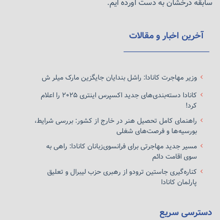
سابقه درخشان به دست آورده ایم.
هنر می‌توان به موارد زیر اشاره کرد:
هنرهای تجسمی
: شامل نقاشی، مجسمه‌سازی، طراحی،
آخرین اخبار و مقالات
گرافیک و عکاسی.
هنرهای نمایشی
: شامل تئاتر، موسیقی، رقص و سینما.
هنرهای تجاری و طراحی
: مانند طراحی صنعتی، طراحی مد،
وزیر مهاجرت کانادا: راشل بندایان جایگزین مارک میلر ش
طراحی گرافیک و انیمیشن.
کانادا دسته‌بندی‌های جدید اکسپرس اینتری ۲۰۲۵ را اعلام
هنرهای دیجیتال و جدید
: شامل انیمیشن، فیلم‌سازی
کرد!
دیجیتال، بازی‌های ویدئویی و هنرهای تعاملی.
راهنمای کامل تحصیل هنر در خارج از کشور: بررسی شرایط،
بورسیه‌ها و فرصت‌های شغلی
این تنوع گسترده در رشته هنر به شما این امکان را می‌دهد که در
مسیر جدید مهاجرتی برای فرانسوی‌زبانان کانادا: راهی به
هر زمینه‌ای که علاقه دارید تخصص پیدا کنید و دنیای جدیدی از
سوی اقامت دائم
فرصت‌های شغلی را کشف کنید.
کناره‌گیری جاستین ترودو از رهبری حزب لیبرال و تعلیق
پارلمان کانادا
مزایای تحصیل در رشته هنر در خارج از کشور
دسترسی سریع