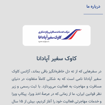
درباره ما
بازدیدکنندگان در کانادا
ورود به کانادا به عنوان بازدیدکننده به شما اجازه کار
یا تحصیل در کانادا را نمی‌دهد و شما باید در تاریخ
کاوک سفیر آپادانا
انقضای رکورد بازدیدکننده خود یا قبل از آن خارج
شوید.
در سفرهایی که از ته دل خاطره‌انگیز باقی بماند، آژانس کاوک
سفیر آپادانا نامی است که به شکلی کاملاً متفاوت در دنیای
ویزای بازدیدکننده توسط مهاجرت، پناهندگان و
مسافرت و مهاجرت به فعالیت می‌پردازد. با ثبت رسمی و زیر
شهروندی کانادا (IRCC) صادر می‌شود. همه
نظر قوانین ایران، ما از زمانی که در عرصهٔ اخذ ویزا، پیکاپ ویزا
ملیت‌ها برای بازدید از کانادا به ویزا نیاز ندارند.
برخی از اتباع خارجی ممکن است واجد شرایط ورود
و خدمات مهاجرتی فعالیت خود را آغاز کردیم، بیش از ۱۵ سال