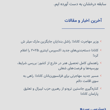
به کانادا با توافقنامه الکترونیکی سفر (eTA) باشند.
سابقه درخشان به دست آورده ایم.
به هر حال، در حالی که برخی استثناها وجود دارد،
ویزای بازدیدکننده معمولاً برای ده سال معتبر است.
آخرین اخبار و مقالات
اکثر ویزاهای بازدیدکننده به گیرنده چندین ورود به
کانادا اعطا می‌کنند.
وزیر مهاجرت کانادا: راشل بندایان جایگزین مارک میلر ش
کانادا دسته‌بندی‌های جدید اکسپرس اینتری ۲۰۲۵ را اعلام
رکورد بازدیدکننده
کرد!
هنگام ورود به کانادا، یک اتباع خارجی که از کانادا
راهنمای کامل تحصیل هنر در خارج از کشور: بررسی شرایط،
بورسیه‌ها و فرصت‌های شغلی
بازدید می‌کند معمولاً یک رکورد بازدیدکننده توسط
آژانس خدمات مرزی کانادا (CBSA) در بندر ورود صادر
مسیر جدید مهاجرتی برای فرانسوی‌زبانان کانادا: راهی به
سوی اقامت دائم
می‌شود – اگرچه این صدور اجباری نیست.
رکورد
کناره‌گیری جاستین ترودو از رهبری حزب لیبرال و تعلیق
بازدیدکننده سندی جدا از گذرنامه شما است. معمولاً
پارلمان کانادا
رکورد بازدیدکننده شما به شما اجازه می‌دهد تا ۱۸۳ روز
به طور قانونی در کانادا بمانید. ممکن است افسر مرزی
دسترسی سریع