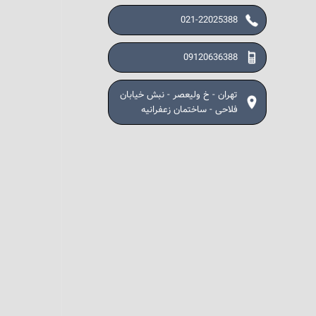
021-22025388
09120636388
تهران - خ ولیعصر - نبش خیابان
فلاحی - ساختمان زعفرانیه