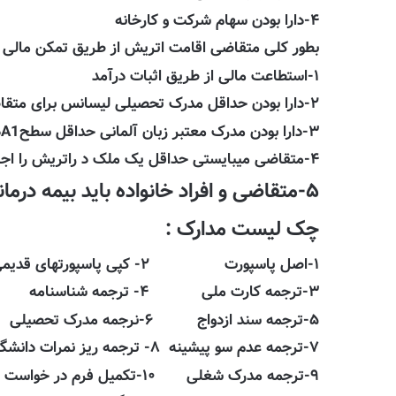
۴-دارا بودن سهام شرکت و کارخانه
بطور کلی متقاضی اقامت اتریش از طریق تمکن مالی با
۱-استطاعت مالی از طریق اثبات درآمد
۲-دارا بودن حداقل مدرک تحصیلی لیسانس برای متقاضی و همسر
۳-دارا بودن مدرک معتبر زبان آلمانی حداقل سطحA1در صورت نداشتن مدرک لیسانس
۴-متقاضی میبایستی حداقل یک ملک د راتریش را اجاره وبه عنوان آدرس محل اقامن به دولت معرفی نماید.
۵-متقاضی و افراد خانواده باید بیمه درمانی کشور اتریش را داشته باشند.
چک لیست مدارک :
۱-اصل پاسپورت ۲- کپی پاسپورتهای قدیمی
۳-ترجمه کارت ملی ۴- ترجمه شناسنامه
۵-ترجمه سند ازدواج ۶-نرجمه مدرک تحصیلی
۷-ترجمه عدم سو پیشینه ۸- ترجمه ریز نمرات دانشگاهی
۹-ترجمه مدرک شغلی ۱۰-تکمیل فرم در خواست اقامت اتریش به آلمانی