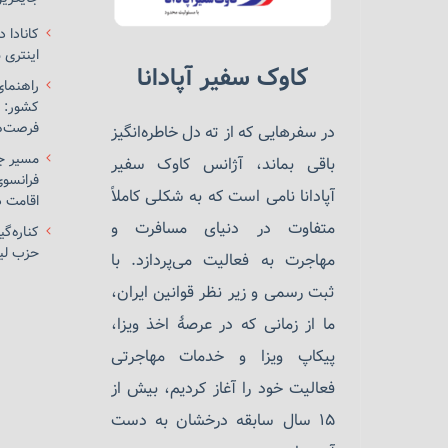
کانادا 
اینتری ۲۰۲۵ را اعلام کرد!
کاوک سفیر آپادانا
راهنمای
کشور: ب
فرصت‌ه
در سفرهایی که از ته دل خاطره‌انگیز
مسیر جد
باقی بماند، آژانس کاوک سفیر
فرانسوی
آپادانا نامی است که به شکلی کاملاً
اقامت د
متفاوت در دنیای مسافرت و
کناره‌گ
حزب لیب
مهاجرت به فعالیت می‌پردازد. با
ثبت رسمی و زیر نظر قوانین ایران،
ما از زمانی که در عرصهٔ اخذ ویزا،
پیکاپ ویزا و خدمات مهاجرتی
فعالیت خود را آغاز کردیم، بیش از
۱۵ سال سابقه درخشان به دست