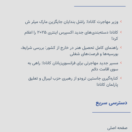
دیگر تمایل بسیار بیشتری به موسسات دولتی را نشان می‌دهد.
به عنوان مثال، بریتیش کلمبیا (استانی با دومین تعداد مؤسسات
آموزشی تعیین‌شده (DLIs) بعد از انتاریو) سهمیه خود را تقریباً به
وزیر مهاجرت کانادا: راشل بندایان جایگزین مارک میلر ش
طور مساوی بین مؤسسات دولتی پس از متوسطه (۵۳%) و
کانادا دسته‌بندی‌های جدید اکسپرس اینتری ۲۰۲۵ را اعلام
مؤسسات خصوصی (۴۷%) تقسیم کرد. وزارت آموزش عالی و
کرد!
مهارت‌های آینده بریتیش کلمبیا تأیید کرد که این استان برای سال
راهنمای کامل تحصیل هنر در خارج از کشور: بررسی شرایط،
۲۰۲۴ سهمیه ۸۳۰۰۰ درخواست مجوز تحصیلی کارشناسی را
بورسیه‌ها و فرصت‌های شغلی
دریافت خواهد کرد.
مسیر جدید مهاجرتی برای فرانسوی‌زبانان کانادا: راهی به
انتاریو هنوز تعداد کل درخواست‌های مجوز تحصیلی را که از
سوی اقامت دائم
دولت فدرال در سال جاری دریافت کرده است اعلام نکرده است.
کناره‌گیری جاستین ترودو از رهبری حزب لیبرال و تعلیق
دستورالعمل‌های ارائه‌شده توسط IRCC نشان می‌دهد که این
پارلمان کانادا
استان بر اساس اندازه جمعیت، بزرگترین سهمیه مجوز تحصیلی
را در بین تمام استان‌ها و قلمروهای کانادا خواهد داشت.
دسترسی سریع
دریافت نامه تأییدیه استانی (PAL) در انتاریو
انتاریو هنوز به طور رسمی شروع سیستم صدور PAL خود را اعلام
نکرده است، با این حال، انتظار می‌رود این استان در روزهای
صفحه اصلی