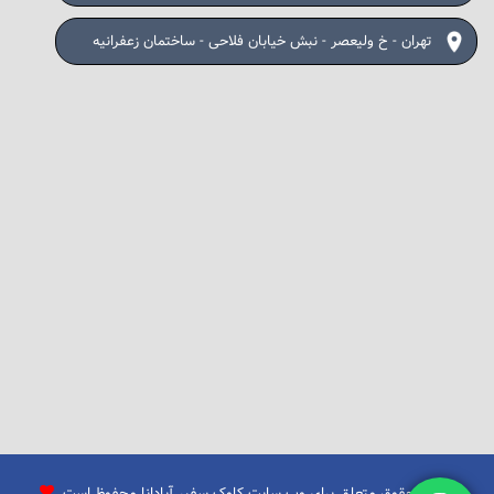
تهران - خ ولیعصر - نبش خیابان فلاحی - ساختمان زعفرانیه
تمامی حقوق متعلق برای وب سایت کاوک سفیر آپادانا محفوظ است