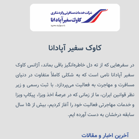
خواهد شد.
استان انتاریو چرا سهمیه مجوزهای تحصیلی بین‌المللی خود را
اختصاص می‌دهد؟
اعلامیه امروز در پاسخ به تصمیمی است که اداره مهاجرت،
کاوک سفیر آپادانا
پناهندگان و شهروندی کانادا (IRCC) در اوایل سال جاری برای
اعمال سقف بر تعداد مجوزهای تحصیلی صادر شده برای
در سفرهایی که از ته دل خاطره‌انگیز باقی بماند، آژانس کاوک
دانشجویان بین‌المللی * در سراسر کانادا در سال‌های ۲۰۲۴ و
سفیر آپادانا نامی است که به شکلی کاملاً متفاوت در دنیای
۲۰۲۵ گرفت.
مسافرت و مهاجرت به فعالیت می‌پردازد. با ثبت رسمی و زیر
*این اقدام IRCC عمدتا بر دانشجویان بین‌المللی در مقطع
کارشناسی متمرکز است. به طور خاص، سقف IRCC دانشجویان
نظر قوانین ایران، ما از زمانی که در عرصهٔ اخذ ویزا، پیکاپ ویزا
بین‌المللی در مقطع ابتدایی و متوسطه و همچنین دانشجویانی که
و خدمات مهاجرتی فعالیت خود را آغاز کردیم، بیش از ۱۵ سال
در حال گذراندن دوره‌های کارشناسی ارشد و دکتری هستند را
سابقه درخشان به دست آورده ایم.
مستثنی می‌کند.
تخصیص‌های انتاریو در مقایسه با سایر استان‌ها چگونه است؟
آخرین اخبار و مقالات
تخصیص سهمیه مجوز تحصیلی انتاریو نسبت به برخی استان‌های