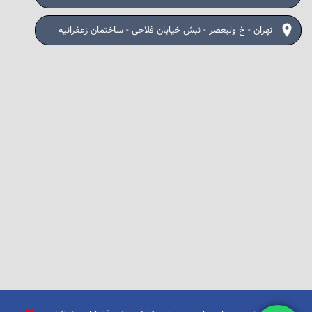
تهران - خ ولیعصر - نبش خیابان فلاحی - ساختمان زعفرانیه