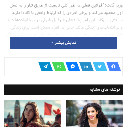
وزیر گفت: “قوانین فعلی به طور کلی تابعیت از طریق تبار را به نسل
اول محدود می‌کند و برخی افرادی را که ارتباط واقعی با کانادا دارند
مستثنی می‌کند. این امر پیامدهای غیرقابل قبولی برای خانواده‌ها دارد
و بر انتخاب‌های زندگی مانند جایی که افراد ممکن است برای زندگی،
کار، تحصیل و حتی محل تولد و تربیت فرزندانشان تصمیم بگیرند، تأثیر
می‌گذارد. این تغییرات به منظور فراگیری و حفاظت از ارزش تابعیت
نمایش بیشتر
کانادا طراحی شده‌اند، زیرا ما متعهد به عادلانه و شفاف کردن فرآیند
تابعیت هستیم.”
با این حال، قانون همچنین بیان می‌کند که “والدینی که در خارج از
کانادا به دنیا آمده‌اند و فرزندانی دارند یا فرزندانی را به فرزندی
می‌پذیرند که در خارج از کانادا به دنیا آمده‌اند، باید حداقل ۱۰۹۵ روز
نوشته های مشابه
متوالی حضور فیزیکی در کانادا قبل از تولد یا فرزندخواندگی فرزندشان
را داشته باشند تا بتوانند تابعیت را منتقل کنند.”
به عبارت دیگر، فرزندانی که توسط شهروندان کانادایی متولد شده در
خارج از کشور به دنیا آمده یا به فرزندی پذیرفته شده‌اند، واجد شرایط