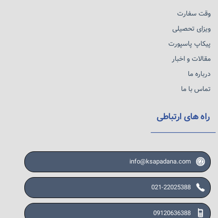
وقت سفارت
ویزای تحصیلی
پیکاپ پاسپورت
مقالات و اخبار
درباره ما
تماس با ما
راه های ارتباطی
info@ksapadana.com
021-22025388
09120636388